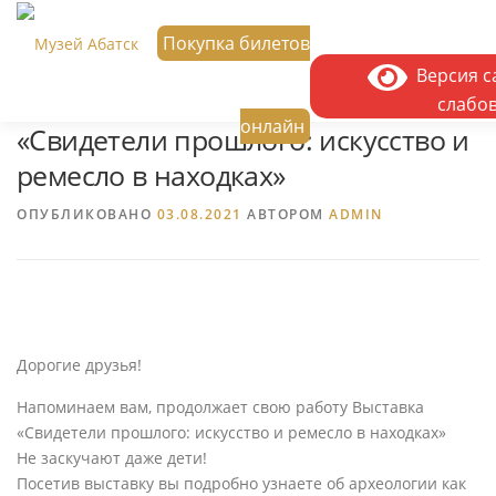
Перейти
к
Покупка билетов
содержимому
Версия са
слабо
онлайн
ГЛАВНАЯ
О НАС
АФИША
НОВО
«Свидетели прошлого: искусство и
ремесло в находках»
КОНТАКТЫ
ОТЗЫВЫ
УСЛУГИ
ОПУБЛИКОВАНО
03.08.2021
АВТОРОМ
ADMIN
ДОСТУПНАЯ СРЕДА
Дорогие друзья!
Напоминаем вам, продолжает свою работу Выставка
«Свидетели прошлого: искусство и ремесло в находках»
Не заскучают даже дети!
Посетив выставку вы подробно узнаете об археологии как